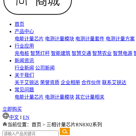
首页
产品中心
电能计量芯片
电测计量模块
电测计量套件
电测计量方案
行业应用
充电桩
智慧灯杆
智能建筑
智慧交通
智慧农业
智慧电源
新闻资讯
行业新闻
公司新闻
关于我们
关于艾锐达
荣誉资质
企业相册
合作伙伴
联系艾锐达
常见问题
电能计量芯片
电测计量模块
其它计量相关
立即购买
中文
I
EN
当前位置：
首页
>
三相计量芯片RN8302系列