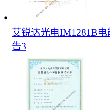
艾锐达光电IM1281
告3