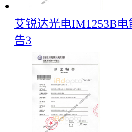
艾锐达光电IM1253
告3