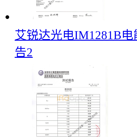
艾锐达光电IM1281
告2