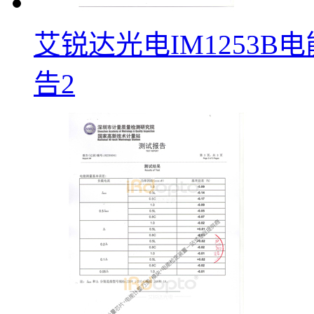
艾锐达光电IM1253
告2