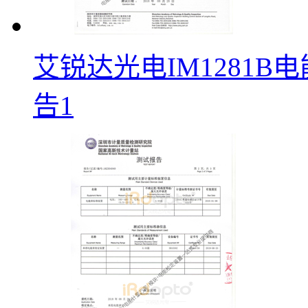
艾锐达光电IM1281
告1